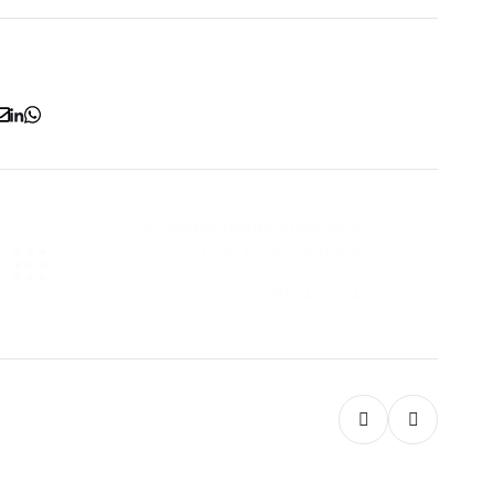
LA’s worst traffic areas and
how to avoid them
18/04/2024
Next Post
News