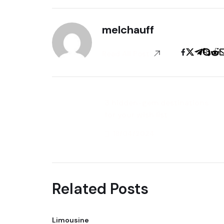
melchauff
Read All Post
3 hidden-gem destinations
for your wish list
18/04/2024
Previous Post
Related Posts
Limousine