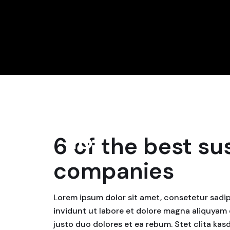
18
6 of the best su
April, 2024
companies
Lorem ipsum dolor sit amet, consetetur sadi
invidunt ut labore et dolore magna aliquyam 
justo duo dolores et ea rebum. Stet clita ka